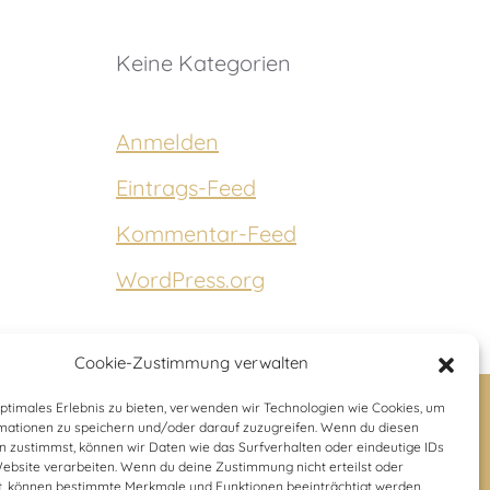
Keine Kategorien
Anmelden
Eintrags-Feed
Kommentar-Feed
WordPress.org
Cookie-Zustimmung verwalten
optimales Erlebnis zu bieten, verwenden wir Technologien wie Cookies, um
mationen zu speichern und/oder darauf zuzugreifen. Wenn du diesen
n zustimmst, können wir Daten wie das Surfverhalten oder eindeutige IDs
Impressum
Website verarbeiten. Wenn du deine Zustimmung nicht erteilst oder
t, können bestimmte Merkmale und Funktionen beeinträchtigt werden.