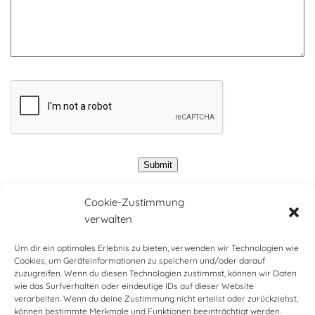
Cookie-Zustimmung
verwalten
Um dir ein optimales Erlebnis zu bieten, verwenden wir Technologien wie
Fam. Dr. Günther und Christa Friedrich
Cookies, um Geräteinformationen zu speichern und/oder darauf
zuzugreifen. Wenn du diesen Technologien zustimmst, können wir Daten
Mondseestraße 35
wie das Surfverhalten oder eindeutige IDs auf dieser Website
verarbeiten. Wenn du deine Zustimmung nicht erteilst oder zurückziehst,
5340 St. Gilgen
können bestimmte Merkmale und Funktionen beeinträchtigt werden.